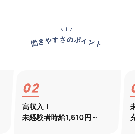
02
高収入！
未経験者時給1,510円～