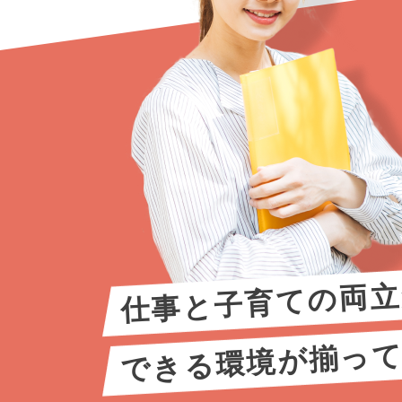
仕事と子育ての両立
できる環境が揃っ