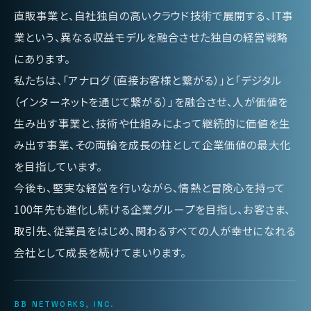
直販事業と、自社独自の高いクラウド技術で展開する、IT事
業という、異なる収益モデルを融合させた独自の経営戦略
にあります。
私たちは、「アナログ（直接お客様と繋がる）」と「デジタル
（インターネットを通じて繋がる）」を融合させ、人が価値を
生み出す事業と、技術や仕組みによって継続的に価値を生
み出す事業、その両輪を成長の柱として企業価値の最大化
を目指しています。
今後も、堅実な経営を行いながら、情熱と冒険心を持って
100年先も進化し続ける企業グループを目指し、お客さま、
取引先、従業員をはじめ、関わるすべての人が幸せになれる
会社として成長を続けてまいります。
BB NETWORKS, INC.