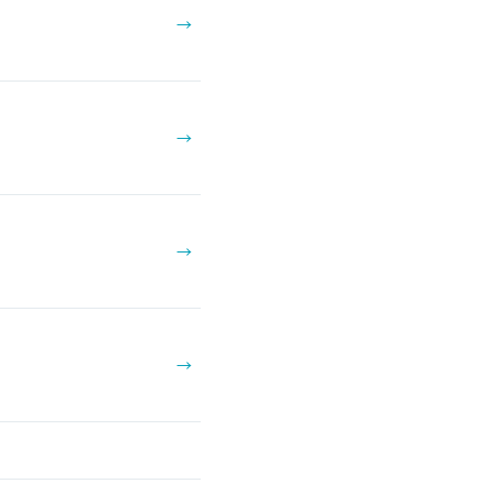
→
→
→
→