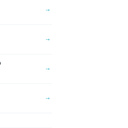
→
→
）
→
→