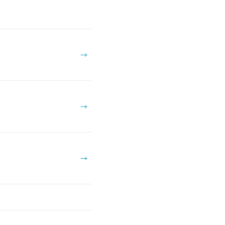
→
→
→