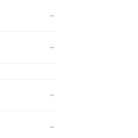
→
→
→
→