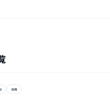
覧
せ
採用