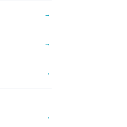
→
→
→
→