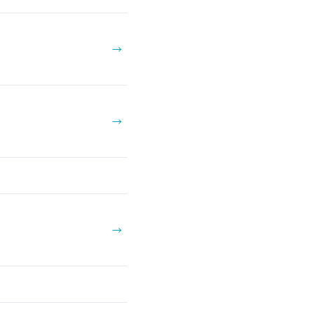
→
→
→