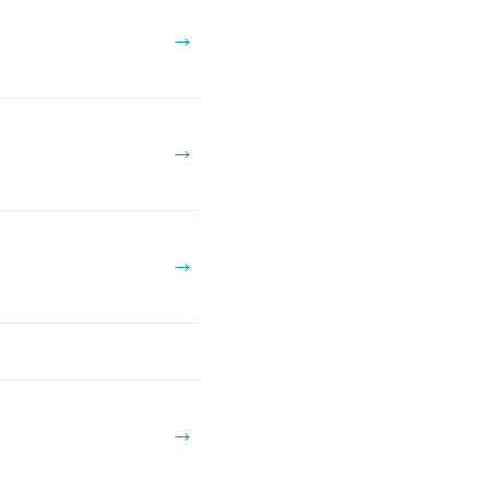
→
→
→
→